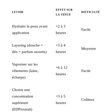
EFFET SUR
LEVIER
DIFFICULTÉ
LA TENUE
Hydrater la peau avant
+2 à 3
Facile
application
heures
Layering (douche +
+3 à 4
Moyenne
déo + parfum assortis)
heures
Vaporiser sur les
+6 à 12
vêtements (laine,
Facile
heures
écharpe)
Choisir une
concentration
+3 à 5
Coûteux
supérieure
heures
(EDP/extrait)