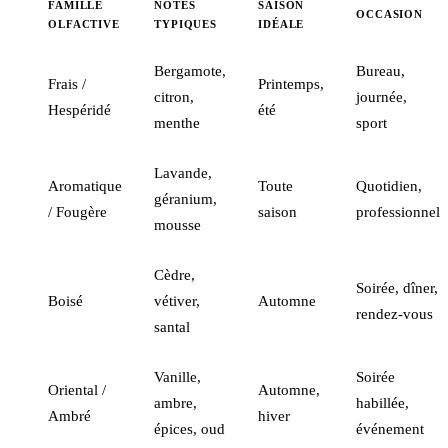
FAMILLE
NOTES
SAISON
OCCASION
OLFACTIVE
TYPIQUES
IDÉALE
Bergamote,
Bureau,
Frais /
Printemps,
citron,
journée,
Hespéridé
été
menthe
sport
Lavande,
Aromatique
Toute
Quotidien,
géranium,
/ Fougère
saison
professionnel
mousse
Cèdre,
Soirée, dîner,
Boisé
vétiver,
Automne
rendez-vous
santal
Vanille,
Soirée
Oriental /
Automne,
ambre,
habillée,
Ambré
hiver
épices, oud
événement