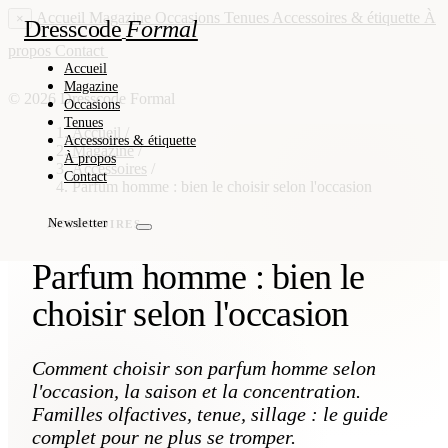
Accueil
Magazine
Occasions
Tenues
Accessoires & étiquette
À
×
Dresscode
Formal
propos
Contact
Newsletter
Accueil
Magazine
© 2026 Dresscode Formal
Occasions
Tenues
Accueil
/
Accessoires & étiquette
Magazine
/
À propos
Accessoires
/
Contact
Parfum homme : bien le choisir selon l'occasion
Newsletter
ACCESSOIRES
Parfum homme : bien le
choisir selon l'occasion
Comment choisir son parfum homme selon
l'occasion, la saison et la concentration.
Familles olfactives, tenue, sillage : le guide
complet pour ne plus se tromper.