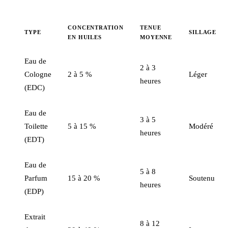
CONCENTRATION
TENUE
TYPE
SILLAGE
EN HUILES
MOYENNE
Eau de
2 à 3
Cologne
2 à 5 %
Léger
heures
(EDC)
Eau de
3 à 5
Toilette
5 à 15 %
Modéré
heures
(EDT)
Eau de
5 à 8
Parfum
15 à 20 %
Soutenu
heures
(EDP)
Extrait
8 à 12