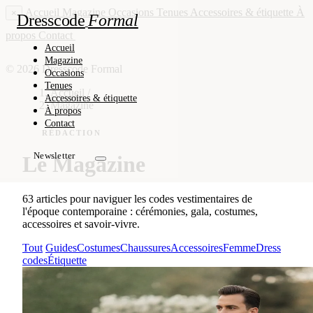
Accueil
Magazine
Occasions
Tenues
Accessoires & étiquette
À
×
Dresscode
Formal
propos
Contact
Newsletter
Accueil
Magazine
© 2026 Dresscode Formal
Occasions
Tenues
Accueil
/
Accessoires & étiquette
Magazine
À propos
Contact
RÉDACTION
Newsletter
Le Magazine
63 articles pour naviguer les codes vestimentaires de
l'époque contemporaine : cérémonies, gala, costumes,
accessoires et savoir-vivre.
Tout
Guides
Costumes
Chaussures
Accessoires
Femme
Dress
codes
Étiquette