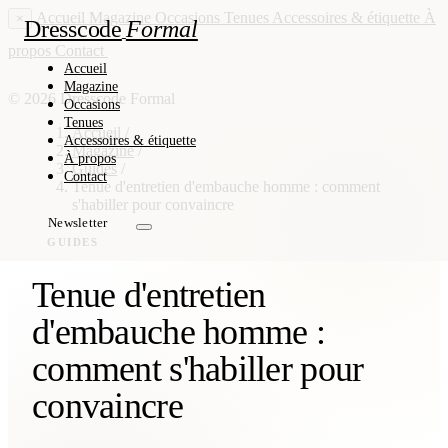
Accueil
Magazine
Occasions
Tenues
Accessoires & étiquette
À
×
Dresscode
Formal
propos
Contact
Newsletter
Accueil
Magazine
© 2026 Dresscode Formal
Occasions
Tenues
Accueil
/
Accessoires & étiquette
Magazine
/
À propos
Guides
/
Contact
Tenue d'entretien d'embauche homme : comment
s'habiller pour convaincre
Newsletter
GUIDES
Tenue d'entretien
d'embauche homme :
comment s'habiller pour
convaincre