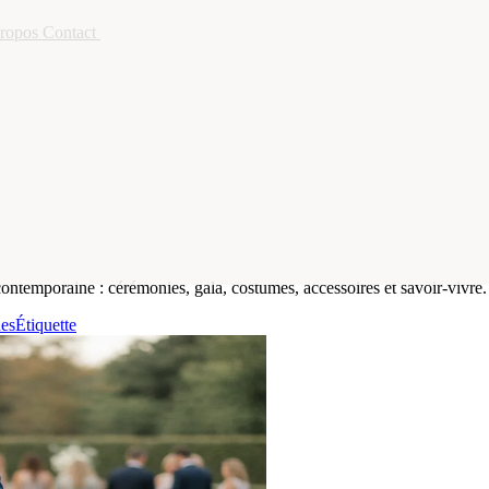
ropos
Contact
Newsletter
contemporaine : cérémonies, gala, costumes, accessoires et savoir-vivre.
des
Étiquette