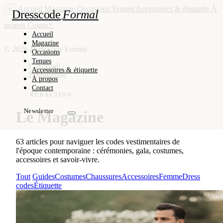
Accueil
Magazine
Occasions
Tenues
Accessoires & étiquette
À
×
Dresscode
Formal
propos
Contact
Newsletter
Accueil
Magazine
© 2026 Dresscode Formal
Occasions
Tenues
Accueil
/
Accessoires & étiquette
Magazine
À propos
Contact
RÉDACTION
Newsletter
Le Magazine
63 articles pour naviguer les codes vestimentaires de
l'époque contemporaine : cérémonies, gala, costumes,
accessoires et savoir-vivre.
Tout
Guides
Costumes
Chaussures
Accessoires
Femme
Dress
codes
Étiquette