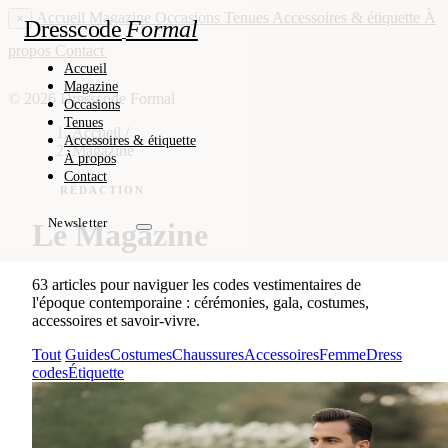
Accueil
Magazine
Occasions
Tenues
Accessoires & étiquette
À
×
Dresscode
Formal
propos
Contact
Newsletter
Accueil
Magazine
© 2026 Dresscode Formal
Occasions
Tenues
Accueil
/
Accessoires & étiquette
Magazine
À propos
Contact
RÉDACTION
Newsletter
Le Magazine
63 articles pour naviguer les codes vestimentaires de
l'époque contemporaine : cérémonies, gala, costumes,
accessoires et savoir-vivre.
Tout
Guides
Costumes
Chaussures
Accessoires
Femme
Dress
codes
Étiquette